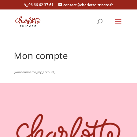
06 66 62 37 61
contact@charlotte-tricote.fr
Mon compte
[woocommerce_my_account]