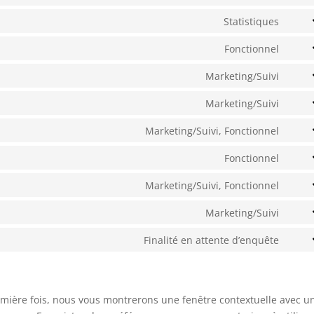
Cons
servi
to
Statistiques
wooc
Cons
servi
to
Fonctionnel
googl
Cons
servi
analy
to
Marketing/Suivi
auto
Cons
servi
to
Marketing/Suivi
strip
Cons
servi
to
Marketing/Suivi, Fonctionnel
googl
Cons
servi
reca
to
Fonctionnel
googl
Cons
servi
map
to
Marketing/Suivi, Fonctionnel
yout
Cons
servi
to
Marketing/Suivi
payp
Cons
servi
to
Finalité en attente d’enquête
face
Cons
servi
to
inst
servi
diver
remière fois, nous vous montrerons une fenêtre contextuelle avec u