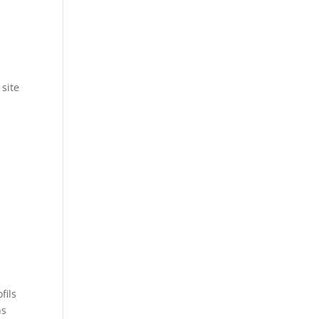
s
 site
fils
ns