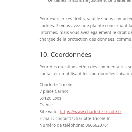
certaines raisons ne justifient ce traitemen
Pour exercer ces droits, veuillez nous contact
cookies. Si vous avez une plainte concernant l
informés, mais vous avez également le droit de 
chargée de la protection des données, comme 
10. Coordonnées
Pour des questions et/ou des commentaires sur 
contacter en utilisant les coordonnées suivante
Charlotte Tricote
7 place Carnot
59120 Loos
France
Site web :
https://www.charlotte-tricote.fr
E-mail :
rf.etocirt-ettolrahc@tcatnoc
Numéro de téléphone: 0666623761