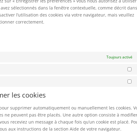
ez sur « Enregistrer les préférences » vous nous autorisez à utiliser
 avez sélectionnés dans la fenêtre contextuelle, comme décrit dans
ctiver l’utilisation des cookies via votre navigateur, mais veuillez
ctionner correctement.
Toujours activé
St
Ma
mer les cookies
et pour supprimer automatiquement ou manuellement les cookies. V
s ne peuvent pas être placés. Une autre option consiste à modifier
 vous receviez un message à chaque fois qu’un cookie est placé. Po
ous aux instructions de la section Aide de votre navigateur.