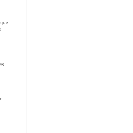
isque
s
ve.
r