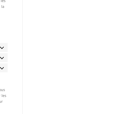
 les
 la
atistiques
rketing
ous
 les
ur